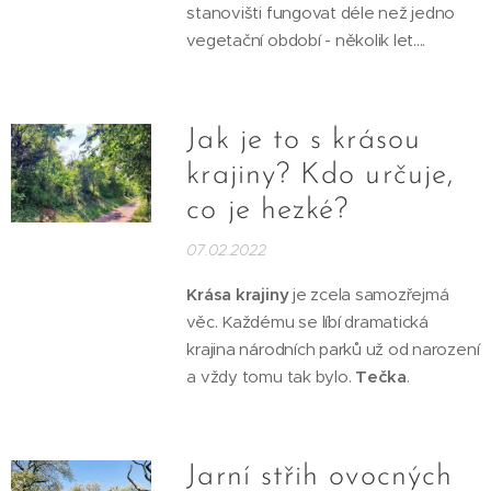
stanovišti fungovat déle než jedno
vegetační období - několik let....
Jak je to s krásou
krajiny? Kdo určuje,
co je hezké?
07.02.2022
Krása krajiny
je zcela samozřejmá
věc. Každému se líbí dramatická
krajina národních parků už od narození
a vždy tomu tak bylo.
Tečka
.
Jarní střih ovocných