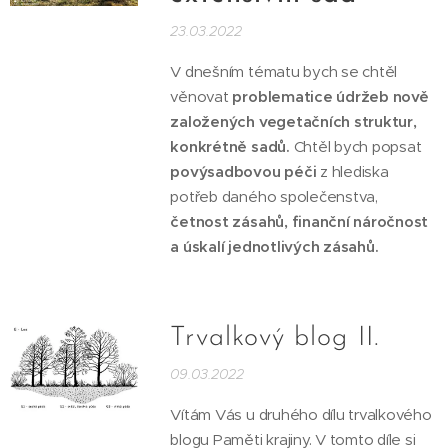
23.03.2022
V dnešním tématu bych se chtěl
věnovat
problematice údržeb nově
založených vegetačních struktur,
konkrétně sadů.
Chtěl bych popsat
povýsadbovou péči
z hlediska
potřeb daného společenstva,
četnost zásahů, finanční náročnost
a úskalí jednotlivých zásahů.
Trvalkový blog II.
09.03.2022
Vítám Vás u druhého dílu trvalkového
blogu Paměti krajiny. V tomto díle si