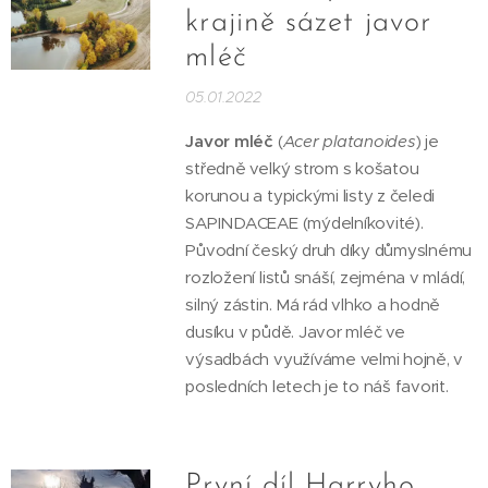
krajině sázet javor
mléč
05.01.2022
Javor mléč
(
Acer platanoides
) je
středně velký strom s košatou
korunou a typickými listy z čeledi
SAPINDACEAE (mýdelníkovité).
Původní český druh díky důmyslnému
rozložení listů snáší, zejména v mládí,
silný zástin. Má rád vlhko a hodně
dusíku v půdě. Javor mléč ve
výsadbách využíváme velmi hojně, v
posledních letech je to náš favorit.
První díl Harryho