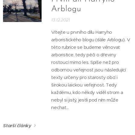
Arblogu
13.12.2021
Vítejte u prvního dílu Harryho
arboristického blogu (dále Arblogu). V
této rubrice se budeme věnovat
arboristice, tedy péči o dřeviny
rostoucí mimo les. Spíše než pro
odbornou veřejnost jsou následující
texty určeny pro starosty obcí i
širokou laickou veřejnost. Tedy
každému, kdo někdy viděl strom a
nebyl si jistý, jestli pod ním může
nechat...
Starší články