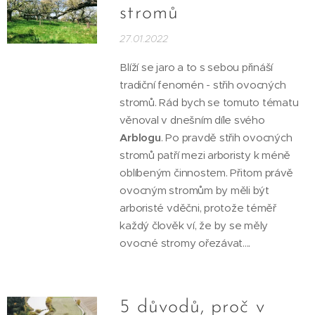
stromů
27.01.2022
Blíží se jaro a to s sebou přináší
tradiční fenomén - střih ovocných
stromů. Rád bych se tomuto tématu
věnoval v dnešním díle svého
Arblogu
. Po pravdě střih ovocných
stromů patří mezi arboristy k méně
oblíbeným činnostem. Přitom právě
ovocným stromům by měli být
arboristé vděčni, protože téměř
každý člověk ví, že by se měly
ovocné stromy ořezávat....
5 důvodů, proč v