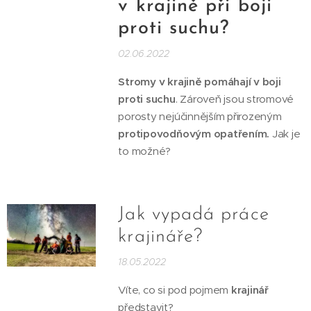
v krajině při boji
proti suchu?
02.06.2022
Stromy v krajině pomáhají v boji
proti suchu
. Zároveň jsou stromové
porosty nejúčinnějším přirozeným
protipovodňovým opatřením.
Jak je
to možné?
Jak vypadá práce
krajináře?
18.05.2022
Víte, co si pod pojmem
krajinář
představit?