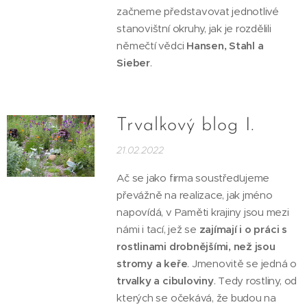
začneme představovat jednotlivé
stanovištní okruhy, jak je rozdělili
němečtí vědci
Hansen, Stahl a
Sieber
.
Trvalkový blog I.
21.02.2022
Ač se jako firma soustřeďujeme
převážně na realizace, jak jméno
napovídá, v Paměti krajiny jsou mezi
námi i tací, jež se
zajímají i o práci s
rostlinami drobnějšími, než jsou
stromy a keře
. Jmenovitě se jedná o
trvalky a cibuloviny
. Tedy rostliny, od
kterých se očekává, že budou na